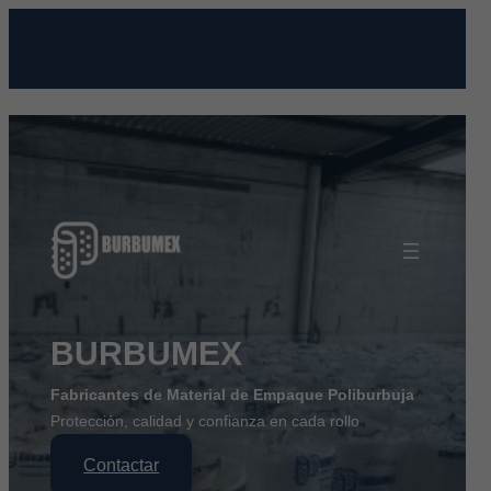
Saltar
al
(444) 8472127
ventas@burbumex.com
contenido
BURBUMEX
Fabricantes de Material de Empaque Poliburbuja
Protección, calidad y confianza en cada rollo
Contactar