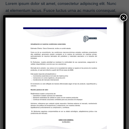
Lorem ipsum dolor sit amet, consectetur adipiscing elit. Nunc
at elementum lacus. Fusce luctus urna ac mauris consequat,
×
ac eleifend odio imperdiet. Sed euismod tempor orci,
ullamcorper accumsan justo semper eu. Donec venenatis elit
et euismod iaculis. Integer vehicula imperdiet metus at
convallis. Donec ullamcorper at nunc lobortis ultricies. Nam
tincidunt. Lorem ipsum dolor sit amet, consectetur adipiscing
elit. In imperdiet faucibus congue. Donec at volutpat nisl.
Vestibulum ante ipsum primis in faucibus orci luctus et ultrices
posuere cubilia Curae; Maecenas risus dui. Lorem ipsum
dolor sit amet, consectetur adipiscing elit. Mauris pellentesque
at purus et auctor. Donec eget risus vitae lacus aliquam
porttitor. Morbi pellentesque fermentum ex, nec sagittis augue
mollis sit amet. Pellentesque vitae metus porttitor ipsum
finibus tincidunt. Praesent sit amet fringilla nisi, in porttitor
eros. Vivamus iaculis mattis purus, vitae dictum felis tempor
nec. Maecenas eget fermentum turpis. Fusce dignissim leo sit
amet aliquet facilisis. Sed erat arcu, ultricies a justo vitae,
elementum egestas justo. Nunc bibendum, ex id dapibus