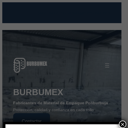
Saltar
al
(444) 8472127
ventas@burbumex.com
contenido
BURBUMEX
Fabricantes de Material de Empaque Poliburbuja
Protección, calidad y confianza en cada rollo
Contactar
×