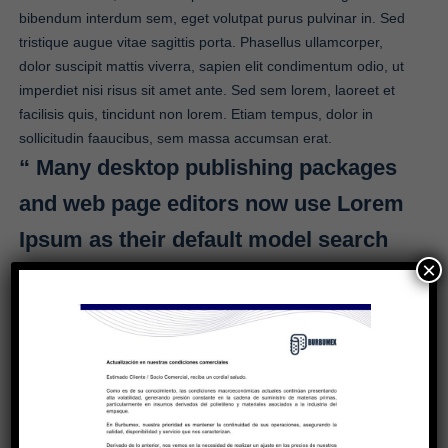
bibendum interdum sem, eget volutpat purus pulvinar in. Sed
tristique augue vitae sagittis porta. Phasellus ullamcorper,
dolor suscipit mattis viverra, sapien elit condimentum odio, ut
imperdiet nisi risus sit amet ante. Sed sem lorem, laoreet et
facilisis quis, tincidunt non lorem. Etiam tempus, dolor in
sollicitudin faaucibus, sem massa accumsan erat.
“ Many desktop publishing packages
and web page editors now use Lorem
Ipsum as their default model search
×
for evolved over sometimes by
accident, sometimes on purpose ”
Aenean lorem diam, venenatis nec venenatis id, adipiscing ac
massa. Nam vel dui eget justo dictum pretium a rhoncus
ipsum. Donec venenatis erat tincidunt nunc suscipit, sit amet
bibendum lacus posuere. Sed scelerisque, dolor a pharetra
sodales, mi augue consequat sapien, et interdum tellus leo et