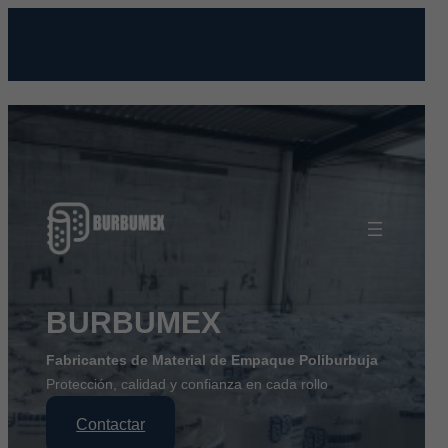
Saltar
al
(444) 8472127
ventas@burbumex.com
contenido
BURBUMEX
Fabricantes de Material de Empaque Poliburbuja
Protección, calidad y confianza en cada rollo
Contactar