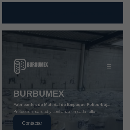
Saltar
al
(444) 8472127
ventas@burbumex.com
contenido
BURBUMEX
Fabricantes de Material de Empaque Poliburbuja
Protección, calidad y confianza en cada rollo
Contactar