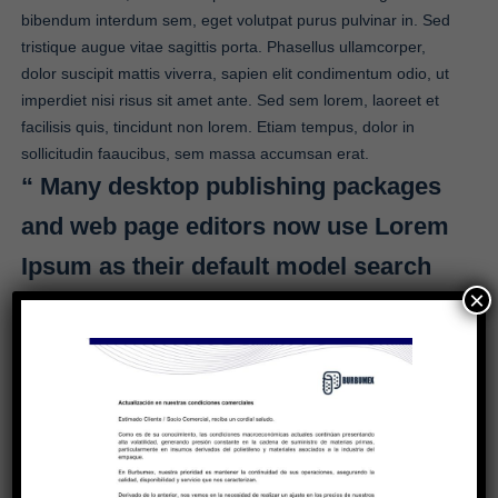
bibendum interdum sem, eget volutpat purus pulvinar in. Sed
tristique augue vitae sagittis porta. Phasellus ullamcorper,
dolor suscipit mattis viverra, sapien elit condimentum odio, ut
imperdiet nisi risus sit amet ante. Sed sem lorem, laoreet et
facilisis quis, tincidunt non lorem. Etiam tempus, dolor in
sollicitudin faaucibus, sem massa accumsan erat.
“ Many desktop publishing packages
and web page editors now use Lorem
Ipsum as their default model search
×
for evolved over sometimes by
accident, sometimes on purpose ”
Aenean lorem diam, venenatis nec venenatis id, adipiscing ac
massa. Nam vel dui eget justo dictum pretium a rhoncus
ipsum. Donec venenatis erat tincidunt nunc suscipit, sit amet
bibendum lacus posuere. Sed scelerisque, dolor a pharetra
sodales, mi augue consequat sapien, et interdum tellus leo et