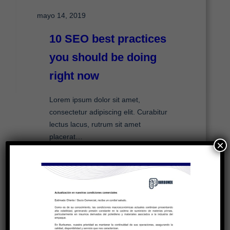
mayo 14, 2019
10 SEO best practices
you should be doing
right now
Lorem ipsum dolor sit amet,
consectetur adipiscing elit. Curabitur
lectus lacus, rutrum sit amet
placerat…
×
Read More