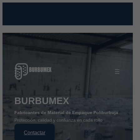
Saltar
al
(444) 8472127
ventas@burbumex.com
contenido
BURBUMEX
Fabricantes de Material de Empaque Poliburbuja
Protección, calidad y confianza en cada rollo
Contactar